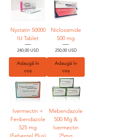
Nystatin 50000
Niclosamide
IU Tablet
500 mg
Preț
Preț
240,00 USD
250,00 USD
Adaugă în
Adaugă în
coș
coș
Ivermectin +
Mebendazole
Fenbendazole
500 Mg &
525 mg
Ivermectin
(Febentel Plus)
25mg