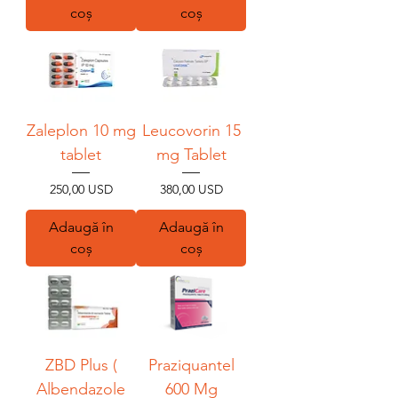
coș
coș
Zaleplon 10 mg
Leucovorin 15
tablet
mg Tablet
Preț
Preț
250,00 USD
380,00 USD
Adaugă în
Adaugă în
coș
coș
ZBD Plus (
Praziquantel
Albendazole
600 Mg