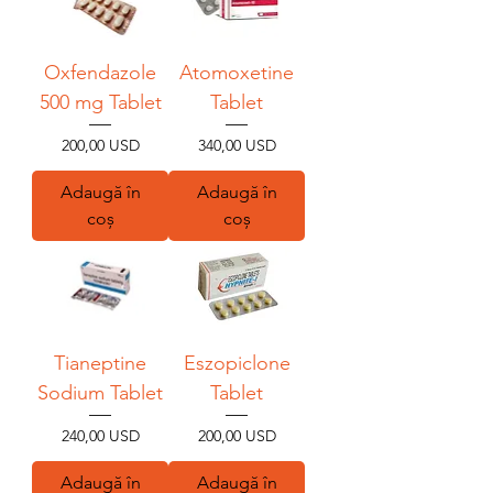
Oxfendazole
Atomoxetine
500 mg Tablet
Tablet
Preț
Preț
200,00 USD
340,00 USD
Adaugă în
Adaugă în
coș
coș
Tianeptine
Eszopiclone
Sodium Tablet
Tablet
Preț
Preț
240,00 USD
200,00 USD
Adaugă în
Adaugă în