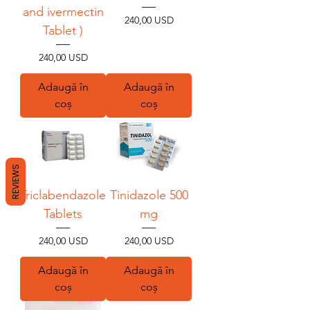
and ivermectin
Preț
240,00 USD
Tablet )
Preț
240,00 USD
Adaugă în
Adaugă în
coș
coș
REVIEWS
Triclabendazole
Tinidazole 500
Tablets
mg
Preț
Preț
240,00 USD
240,00 USD
Adaugă în
Adaugă în
coș
coș