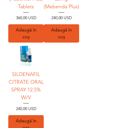
Tablets
(Mebenda Plus)
Preț
Preț
360,00 USD
240,00 USD
Adaugă în
Adaugă în
coș
coș
SILDENAFIL
CITRATE ORAL
SPRAY 12.5%
W/V
Preț
240,00 USD
Adaugă în
coș