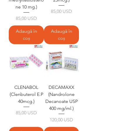
ne 10 mg.)
Preț
85,00 USD
Preț
85,00 USD
Adaugă în
Adaugă în
coș
coș
CLENABOL
DECAMAXX
(Clenbuterol E.P
(Nandrolone
40mcg.)
Decanoate USP
400 mg/ml.)
Preț
85,00 USD
Preț
120,00 USD