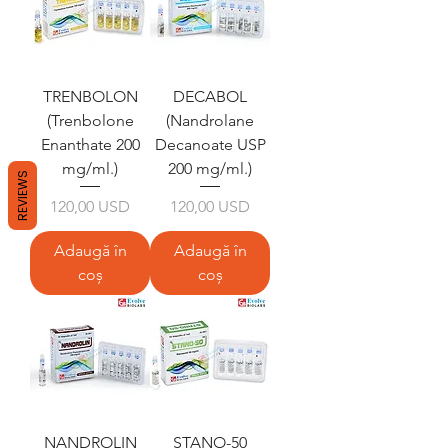
TRENBOLON
DECABOL
(Trenbolone
(Nandrolane
Enanthate 200
Decanoate USP
mg/ml.)
200 mg/ml.)
REVIEWS
Preț
Preț
120,00 USD
120,00 USD
Adaugă în
Adaugă în
coș
coș
NANDROLIN
STANO-50