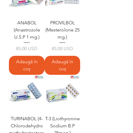
ANABOL
PROVILBOL
(Anastrozole
(Mesterolone 25
U.S.P 1 mg.)
mg.)
Preț
Preț
85,00 USD
85,00 USD
Adaugă în
Adaugă în
coș
coș
TURINABOL (4-
T-3 (Liothyronine
Chlorodehydro
Sodium B.P
methyltestostero
25mcg.)