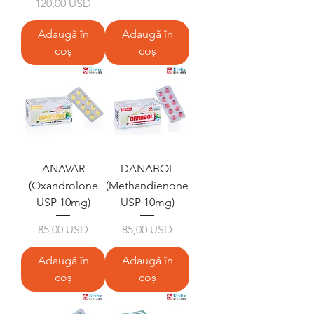
Preț
120,00 USD
Adaugă în
Adaugă în
coș
coș
ANAVAR
DANABOL
(Oxandrolone
(Methandienone
USP 10mg)
USP 10mg)
Preț
Preț
85,00 USD
85,00 USD
Adaugă în
Adaugă în
coș
coș