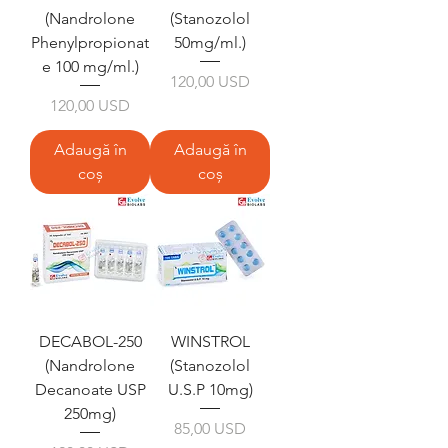
(Nandrolone
(Stanozolol
Phenylpropionat
50mg/ml.)
e 100 mg/ml.)
Preț
120,00 USD
Preț
120,00 USD
Adaugă în
Adaugă în
coș
coș
DECABOL-250
WINSTROL
(Nandrolone
(Stanozolol
Decanoate USP
U.S.P 10mg)
250mg)
Preț
85,00 USD