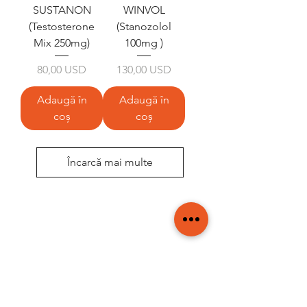
SUSTANON
WINVOL
(Testosterone
(Stanozolol
Mix 250mg)
100mg )
Preț
Preț
80,00 USD
130,00 USD
Adaugă în
Adaugă în
coș
coș
Încarcă mai multe