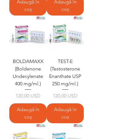
Adaugă în
Adaugă în
coș
coș
BOLDAMAXX
TEST-E
(Boldenone
(Testosterone
Undecylenate
Enanthate USP
400 mg/ml.)
250 mg/ml.)
Preț
Preț
120,00 USD
120,00 USD
Adaugă în
Adaugă în
coș
coș