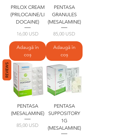
PRILOX CREAM
PENTASA
(PRILOCAINE/LI
GRANULES
DOCAINE)
(MESALAMINE)
Preț
Preț
16,00 USD
85,00 USD
Adaugă în
Adaugă în
coș
coș
REVIEWS
PENTASA
PENTASA
(MESALAMINE)
SUPPOSITORY
1G
Preț
85,00 USD
(MESALAMINE)