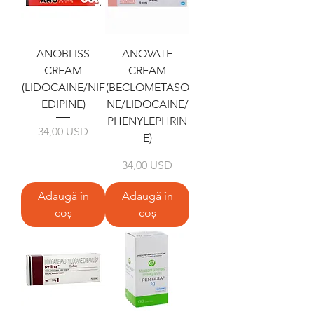
ANOBLISS
ANOVATE
CREAM
CREAM
(LIDOCAINE/NIF
(BECLOMETASO
EDIPINE)
NE/LIDOCAINE/
PHENYLEPHRIN
Preț
34,00 USD
E)
Preț
34,00 USD
Adaugă în
Adaugă în
coș
coș