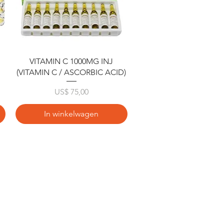
Snel overzicht
VITAMIN C 1000MG INJ
(VITAMIN C / ASCORBIC ACID)
Prijs
US$ 75,00
In winkelwagen