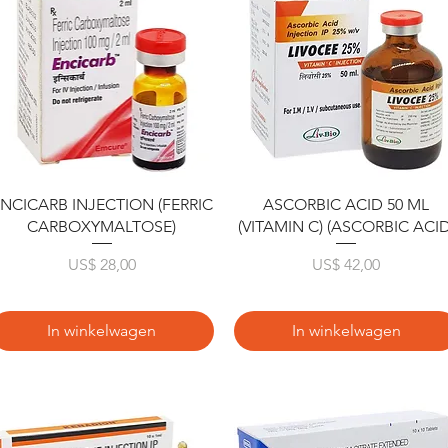
Snel overzicht
Snel overzicht
NCICARB INJECTION (FERRIC
ASCORBIC ACID 50 ML
CARBOXYMALTOSE)
(VITAMIN C) (ASCORBIC ACID
Prijs
Prijs
US$ 28,00
US$ 42,00
In winkelwagen
In winkelwagen