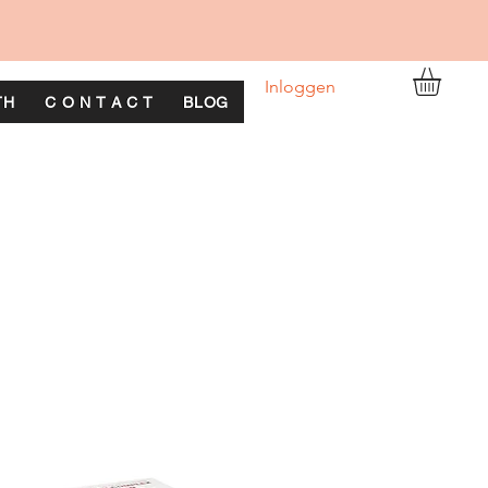
Inloggen
TH
C O N T A C T
BLOG