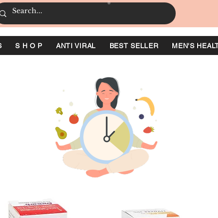
S
S H O P
ANTI VIRAL
BEST SELLER
MEN'S HEAL