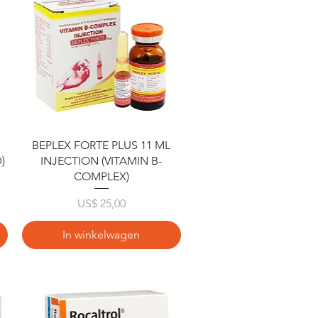
Snel overzicht
BEPLEX FORTE PLUS 11 ML
)
INJECTION (VITAMIN B-
COMPLEX)
Prijs
US$ 25,00
In winkelwagen