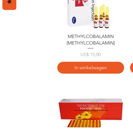
Snel overzicht
METHYLCOBALAMIN
(METHYLCOBALAMIN)
Prijs
US$ 15,00
In winkelwagen