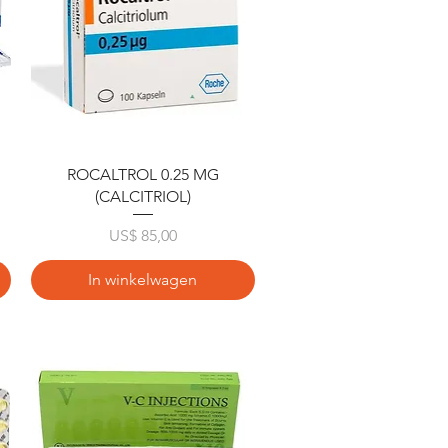
Snel overzicht
ROCALTROL 0.25 MG
(CALCITRIOL)
Prijs
US$ 85,00
In winkelwagen