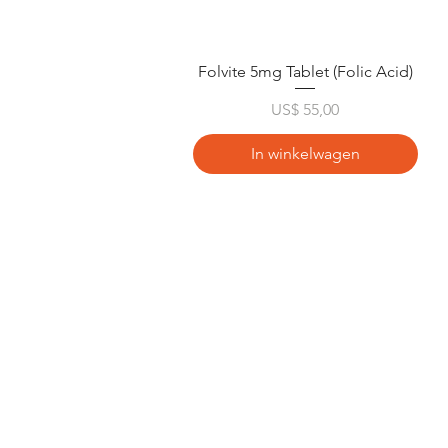
Snel overzicht
Folvite 5mg Tablet (Folic Acid)
Prijs
US$ 55,00
In winkelwagen