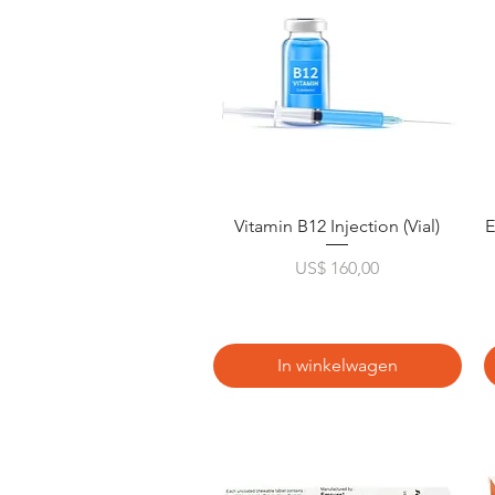
Snel overzicht
Vitamin B12 Injection (Vial)
E
Prijs
US$ 160,00
In winkelwagen