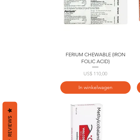
Snel overzicht
FERIUM CHEWABLE (IRON
FOLIC ACID)
Prijs
US$ 110,00
In winkelwagen
REVIEWS