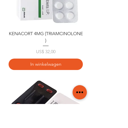
KENACORT 4MG (TRIAMCINOLONE
)
Prijs
US$ 32,00
In winkelwagen