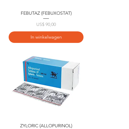
FEBUTAZ (FEBUXOSTAT)
Prijs
US$ 90,00
In winkelwagen
ZYLORIC (ALLOPURINOL)