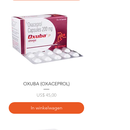
OXUBA (OXACEPROL)
Prijs
US$ 45,00
In winkelwagen