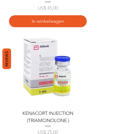
Prijs
US$ 45,00
In winkelwagen
REVIEWS
KENACORT INJECTION
(TRIAMCINOLONE )
Prijs
US$ 25,00