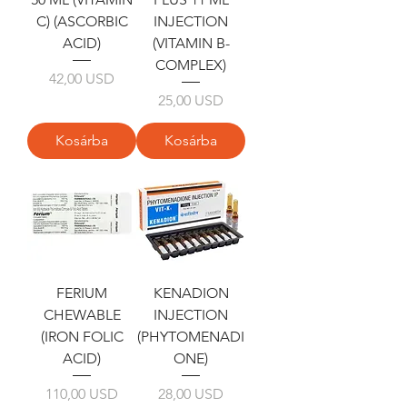
C) (ASCORBIC
INJECTION
ACID)
(VITAMIN B-
COMPLEX)
Ár
42,00 USD
Ár
25,00 USD
Kosárba
Kosárba
FERIUM
KENADION
CHEWABLE
INJECTION
(IRON FOLIC
(PHYTOMENADI
ACID)
ONE)
Ár
Ár
110,00 USD
28,00 USD