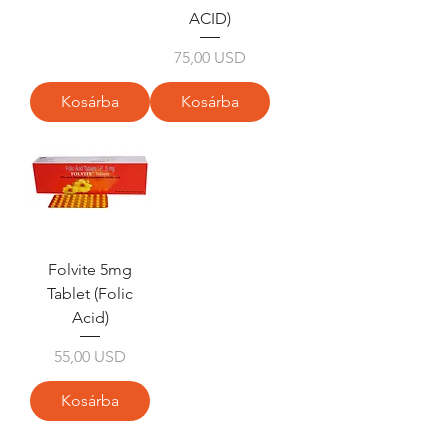
ACID)
Ár
75,00 USD
Kosárba
Kosárba
Folvite 5mg
Tablet (Folic
Acid)
Ár
55,00 USD
Kosárba