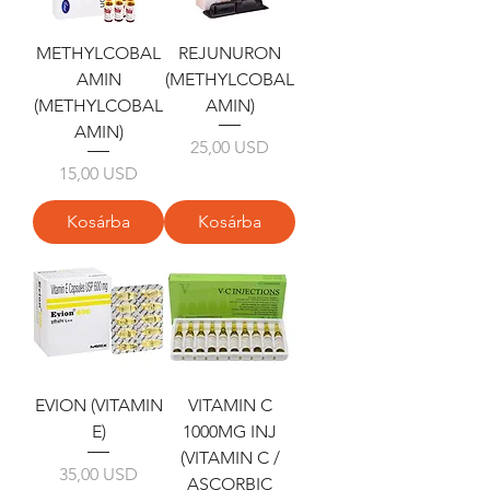
METHYLCOBAL
REJUNURON
AMIN
(METHYLCOBAL
(METHYLCOBAL
AMIN)
AMIN)
Ár
25,00 USD
Ár
15,00 USD
Kosárba
Kosárba
EVION (VITAMIN
VITAMIN C
E)
1000MG INJ
(VITAMIN C /
Ár
35,00 USD
ASCORBIC