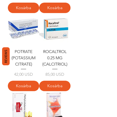
Kosárba
Kosárba
POTRATE
ROCALTROL
REVIEWS
(POTASSIUM
0.25 MG
CITRATE)
(CALCITRIOL)
Ár
Ár
42,00 USD
85,00 USD
Kosárba
Kosárba