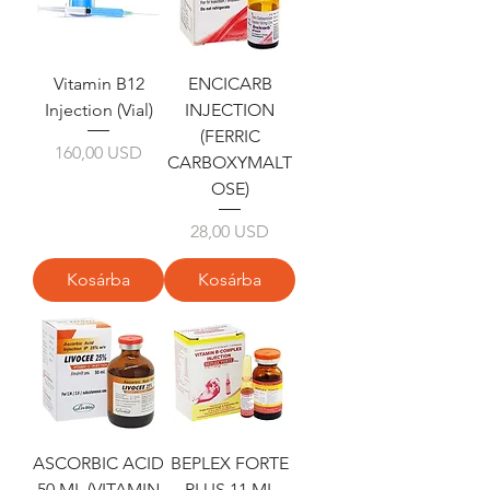
Vitamin B12
ENCICARB
Injection (Vial)
INJECTION
(FERRIC
Ár
160,00 USD
CARBOXYMALT
OSE)
Ár
28,00 USD
Kosárba
Kosárba
ASCORBIC ACID
BEPLEX FORTE
50 ML (VITAMIN
PLUS 11 ML