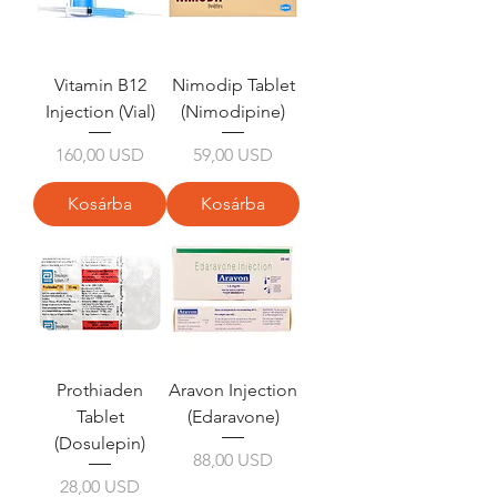
Vitamin B12
Nimodip Tablet
Injection (Vial)
(Nimodipine)
Ár
Ár
160,00 USD
59,00 USD
Kosárba
Kosárba
Prothiaden
Aravon Injection
Tablet
(Edaravone)
(Dosulepin)
Ár
88,00 USD
Ár
28,00 USD