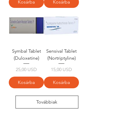
Kosárba
Kosárba
Symbal Tablet
Sensival Tablet
(Duloxetine)
(Nortriptyline)
Ár
Ár
25,00 USD
15,00 USD
Kosárba
Kosárba
Továbbiak