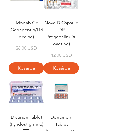
Lidogab Gel
Nova-D Capsule
(Gabapentin/Lid
DR
ocaine)
(Pregabalin/Dul
oxetine)
Ár
36,00 USD
Ár
42,00 USD
Kosárba
Kosárba
Distinon Tablet
Donamem
(Pyridostigmine)
Tablet