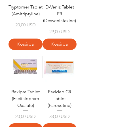
Tryptomer Tablet
D-Veniz Tablet
(Amitriptyline)
ER
(Desvenlafaxine)
Ár
20,00 USD
Ár
29,00 USD
Kosárba
Kosárba
Rexipra Tablet
Paxidep CR
(Escitalopram
Tablet
Oxalate)
(Paroxetine)
Ár
Ár
20,00 USD
33,00 USD