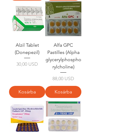
Alzil Tablet
Alfa GPC
(Donepezil)
Pastilles (Alpha
glycerylphospho
Ár
30,00 USD
rylcholine)
Ár
88,00 USD
Kosárba
Kosárba