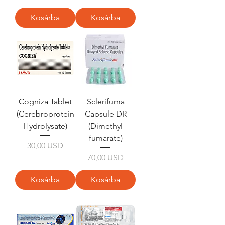
Kosárba
Kosárba
Cogniza Tablet
Sclerifuma
(Cerebroprotein
Capsule DR
Hydrolysate)
(Dimethyl
fumarate)
Ár
30,00 USD
Ár
70,00 USD
Kosárba
Kosárba