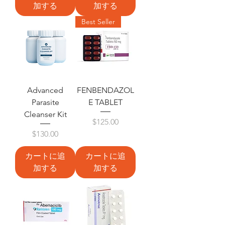
加する
加する
Best Seller
Advanced
FENBENDAZOL
Parasite
E TABLET
Cleanser Kit
価格
$125.00
価格
$130.00
カートに追
カートに追
加する
加する