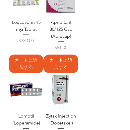
Leucovorin 15
Apripitant
mg Tablet
80/125 Cap
(Aprecap)
価格
$380.00
価格
$81.00
カートに追
カートに追
加する
加する
Lomotil
Zytax Injection
(Loperamide)
(Docetaxel)