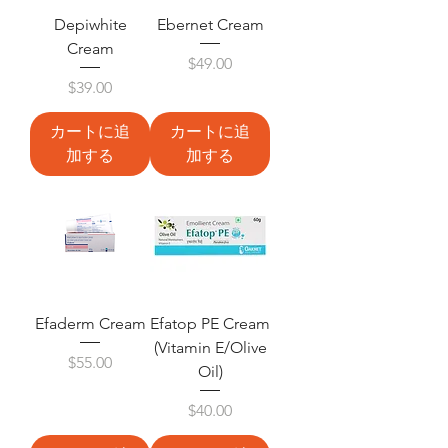
Depiwhite
Ebernet Cream
Cream
価格
$49.00
価格
$39.00
カートに追
カートに追
加する
加する
Efaderm Cream
Efatop PE Cream
(Vitamin E/Olive
価格
$55.00
Oil)
価格
$40.00