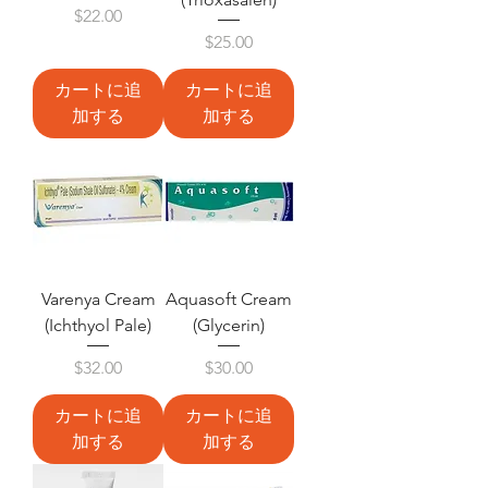
価格
$22.00
価格
$25.00
カートに追
カートに追
加する
加する
Varenya Cream
Aquasoft Cream
(Ichthyol Pale)
(Glycerin)
価格
価格
$32.00
$30.00
カートに追
カートに追
加する
加する