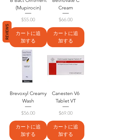
B Bact Ointment
Betnovate C
(Mupirocin)
Cream
価格
価格
$55.00
$66.00
REVIEWS
カートに追
カートに追
加する
加する
Brevoxyl Creamy
Canesten V6
Wash
Tablet VT
価格
価格
$56.00
$69.00
カートに追
カートに追
加する
加する