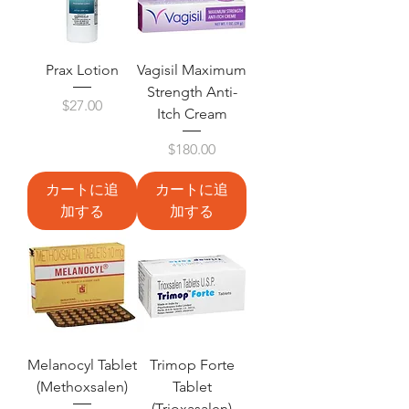
Prax Lotion
Vagisil Maximum
Strength Anti-
価格
$27.00
Itch Cream
価格
$180.00
カートに追
カートに追
加する
加する
Melanocyl Tablet
Trimop Forte
(Methoxsalen)
Tablet
(Trioxasalen)