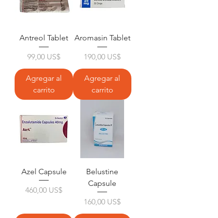
Antreol Tablet
Aromasin Tablet
Precio
Precio
99,00 US$
190,00 US$
Agregar al
Agregar al
carrito
carrito
Azel Capsule
Belustine
Capsule
Precio
460,00 US$
Precio
160,00 US$