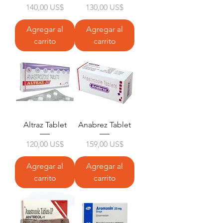
Precio
Precio
140,00 US$
130,00 US$
Agregar al
Agregar al
carrito
carrito
Altraz Tablet
Anabrez Tablet
Precio
Precio
120,00 US$
159,00 US$
Agregar al
Agregar al
carrito
carrito