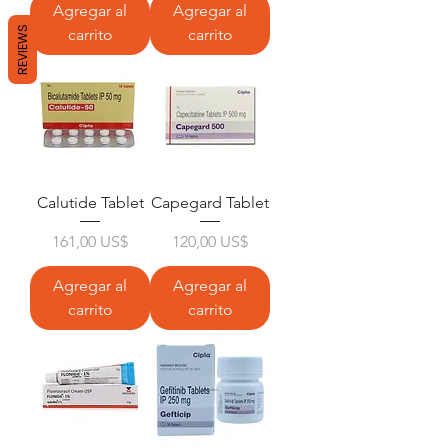
Agregar al
Agregar al
REVIEWS
carrito
carrito
Calutide Tablet
Capegard Tablet
Precio
Precio
161,00 US$
120,00 US$
Agregar al
Agregar al
carrito
carrito