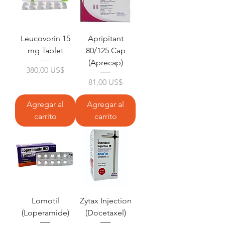
Leucovorin 15
Apripitant
mg Tablet
80/125 Cap
(Aprecap)
Precio
380,00 US$
Precio
81,00 US$
Agregar al
Agregar al
carrito
carrito
Lomotil
Zytax Injection
(Loperamide)
(Docetaxel)