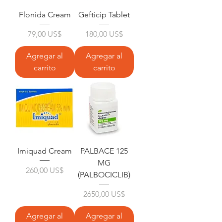
Flonida Cream
Gefticip Tablet
Precio
Precio
79,00 US$
180,00 US$
Agregar al
Agregar al
carrito
carrito
Imiquad Cream
PALBACE 125
MG
Precio
260,00 US$
(PALBOCICLIB)
Precio
2650,00 US$
Agregar al
Agregar al