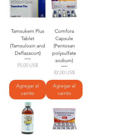
Tamsukem Plus
Comfora
Tablet
Capsule
(Tamsulosin and
(Pentosan
Deflazacort)
polysulfate
sodium)
Precio
95,00 US$
Precio
82,00 US$
Agregar al
Agregar al
carrito
carrito