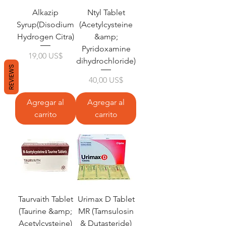
Alkazip
Ntyl Tablet
Syrup(Disodium
(Acetylcysteine
Hydrogen Citra)
&amp;
Pyridoxamine
Precio
19,00 US$
dihydrochloride)
REVIEWS
Precio
40,00 US$
Agregar al
Agregar al
carrito
carrito
Taurvaith Tablet
Urimax D Tablet
(Taurine &amp;
MR (Tamsulosin
Acetylcysteine)
& Dutasteride)