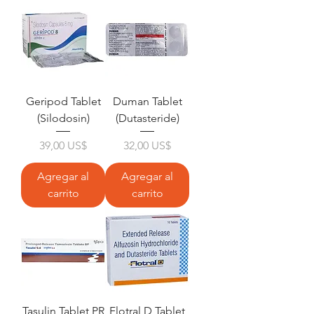
Geripod Tablet
Duman Tablet
(Silodosin)
(Dutasteride)
Precio
Precio
39,00 US$
32,00 US$
Agregar al
Agregar al
carrito
carrito
Tasulin Tablet PR
Flotral D Tablet