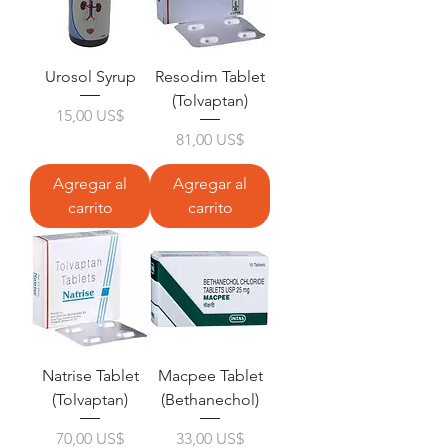
Urosol Syrup
Resodim Tablet
(Tolvaptan)
Precio
15,00 US$
Precio
81,00 US$
Agregar al
Agregar al
carrito
carrito
Natrise Tablet
Macpee Tablet
(Tolvaptan)
(Bethanechol)
Precio
Precio
70,00 US$
33,00 US$