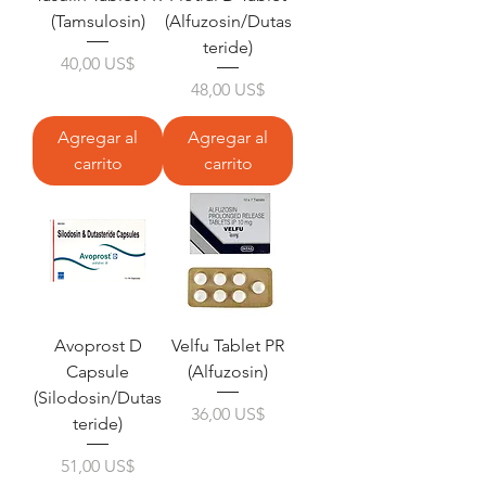
(Tamsulosin)
(Alfuzosin/Dutas
teride)
Precio
40,00 US$
Precio
48,00 US$
Agregar al
Agregar al
carrito
carrito
Avoprost D
Velfu Tablet PR
Capsule
(Alfuzosin)
(Silodosin/Dutas
Precio
36,00 US$
teride)
Precio
51,00 US$