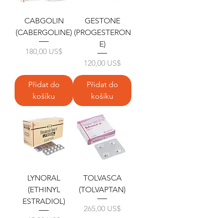
CABGOLIN
GESTONE
(CABERGOLINE)
(PROGESTERON
E)
Cena
180,00 US$
Cena
120,00 US$
Přidat do
Přidat do
košíku
košíku
LYNORAL
TOLVASCA
(ETHINYL
(TOLVAPTAN)
ESTRADIOL)
Cena
265,00 US$