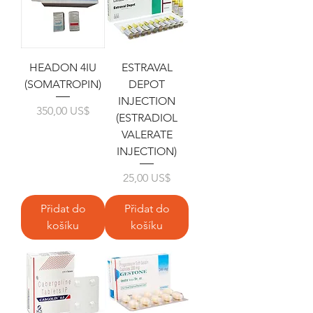
HEADON 4IU
ESTRAVAL
(SOMATROPIN)
DEPOT
INJECTION
Cena
350,00 US$
(ESTRADIOL
VALERATE
INJECTION)
Cena
25,00 US$
Přidat do
Přidat do
košíku
košíku