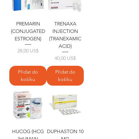
PREMARIN
TRENAXA
(CONJUGATED
INJECTION
ESTROGEN)
(TRANEXAMIC
ACID)
Cena
28,00 US$
Cena
40,00 US$
Přidat do
Přidat do
košíku
košíku
HUCOG (HCG
DUPHASTON 10
(HUMAN
MG