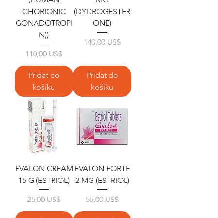
CHORIONIC
(DYDROGESTER
GONADOTROPI
ONE)
N))
Cena
140,00 US$
Cena
110,00 US$
Přidat do
Přidat do
košíku
košíku
EVALON CREAM
EVALON FORTE
15 G (ESTRIOL)
2 MG (ESTRIOL)
Cena
Cena
25,00 US$
55,00 US$