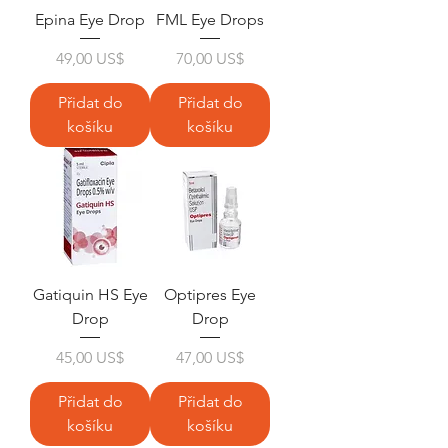
Epina Eye Drop
FML Eye Drops
Cena
Cena
49,00 US$
70,00 US$
Přidat do
Přidat do
košíku
košíku
Gatiquin HS Eye
Optipres Eye
Drop
Drop
Cena
Cena
45,00 US$
47,00 US$
Přidat do
Přidat do
košíku
košíku