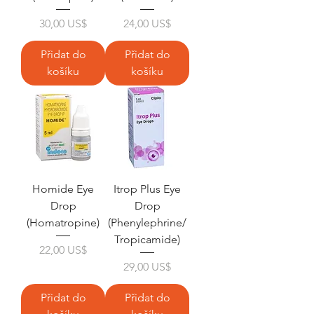
Cena
Cena
30,00 US$
24,00 US$
Přidat do
Přidat do
košíku
košíku
Homide Eye
Itrop Plus Eye
Drop
Drop
(Homatropine)
(Phenylephrine/
Tropicamide)
Cena
22,00 US$
Cena
29,00 US$
Přidat do
Přidat do