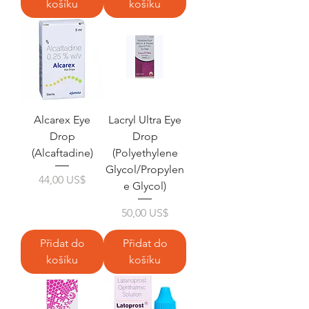
košíku
košíku
Alcarex Eye
Lacryl Ultra Eye
Drop
Drop
(Alcaftadine)
(Polyethylene
Glycol/Propylen
Cena
44,00 US$
e Glycol)
Cena
50,00 US$
Přidat do
Přidat do
košíku
košíku