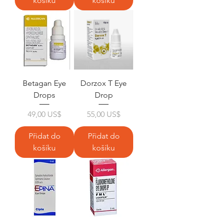
košíku
košíku
Betagan Eye
Dorzox T Eye
Drops
Drop
Cena
Cena
49,00 US$
55,00 US$
Přidat do
Přidat do
košíku
košíku