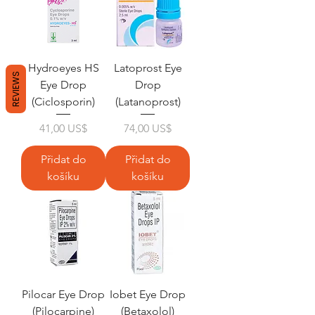
Hydroeyes HS
Latoprost Eye
REVIEWS
Eye Drop
Drop
(Ciclosporin)
(Latanoprost)
Cena
Cena
41,00 US$
74,00 US$
Přidat do
Přidat do
košíku
košíku
Pilocar Eye Drop
Iobet Eye Drop
(Pilocarpine)
(Betaxolol)