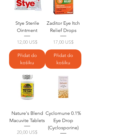
Stye Sterile
Zaditor Eye Itch
Ointment
Relief Drops
Cena
Cena
12,00 US$
17,00 US$
Přidat do
Přidat do
košíku
košíku
Nature's Blend
Cyclomune 0.1%
Macuvite Tablets
Eye Drop
(Cyclosporine)
Cena
20,00 US$