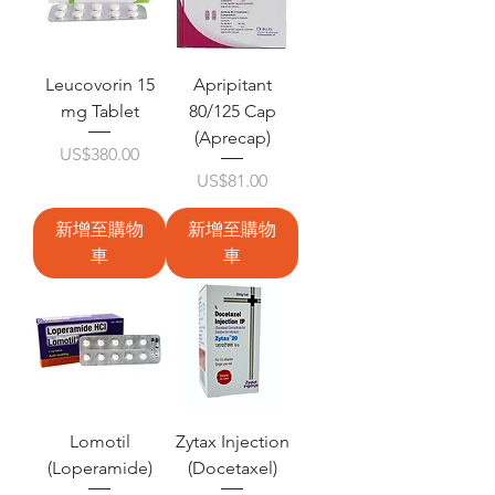
Leucovorin 15
Apripitant
mg Tablet
80/125 Cap
(Aprecap)
價格
US$380.00
價格
US$81.00
新增至購物
新增至購物
車
車
Lomotil
Zytax Injection
(Loperamide)
(Docetaxel)