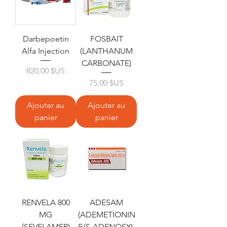
Darbepoetin
FOSBAIT
Alfa Injection
(LANTHANUM
CARBONATE)
Prix
820,00 $US
Prix
75,00 $US
Ajouter au
Ajouter au
panier
panier
RENVELA 800
ADESAM
MG
(ADEMETIONIN
(SEVELAMER)
E/S-ADENOSYL